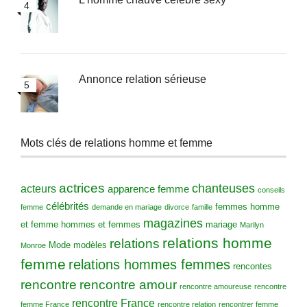
Annonce relation sérieuse
Mots clés de relations homme et femme
actrices
chanteuses
acteurs
apparence femme
conseils
célébrités
femmes
homme
femme
demande en mariage
divorce
famille
magazines
et femme
hommes et femmes
mariage
Marilyn
relations homme
relations
Mode
modèles
Monroe
femme
relations hommes femmes
rencontes
rencontre amour
rencontre
rencontre amoureuse
rencontre
rencontre France
femme France
rencontre relation
rencontrer femme