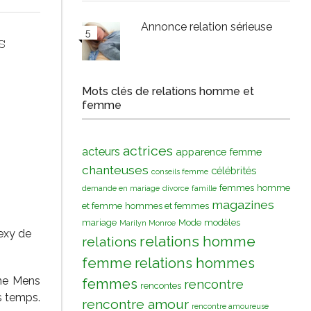
Annonce relation sérieuse
s
Mots clés de relations homme et
femme
actrices
acteurs
apparence femme
chanteuses
célébrités
conseils femme
femmes
homme
demande en mariage
divorce
famille
magazines
et femme
hommes et femmes
mariage
Mode
modèles
Marilyn Monroe
sexy de
relations homme
relations
femme
relations hommes
ine Mens
femmes
rencontre
rencontes
s temps.
rencontre amour
rencontre amoureuse