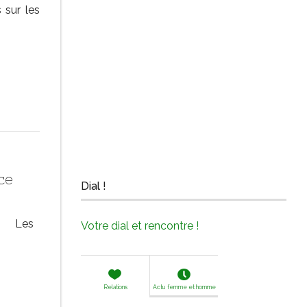
 sur les
ce
Dial !
Les
Votre dial et rencontre !
Relations
Actu femme et homme