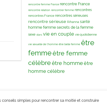
rencontre France
rencontre femme France
rencontres
rencontre relation
rencontrer femme
rencontres sérieuses
rencontres France
rencontre sérieuse
santé
Rihanna
homme femme
secrets de la femme
vie en couple
sexe
vie quotidienne
stars
être
vie sexuelle de l’homme
être belle femme
femme
être femme
célèbre
être homme
être
homme célèbre
onseils simples pour rencontrer sa moitié et construire