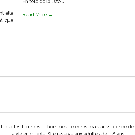
En tête de la liste …
t elle
Read More →
et que
té sur les femmes et hommes célèbres mais aussi donne des c
la vie en couple. Site réservé aux adultes de +18 ans