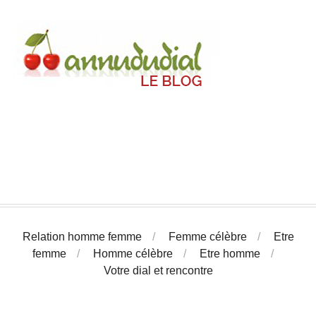
Relation homme femme
Femme célèbre
Etre
femme
Homme célèbre
Etre homme
Votre dial et rencontre