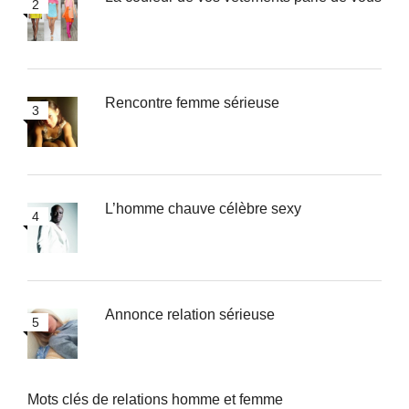
Rencontre femme sérieuse
L’homme chauve célèbre sexy
Annonce relation sérieuse
Mots clés de relations homme et femme