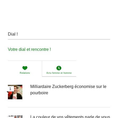
Dial !
Votre dial et rencontre !
Relations
Actu femme et homme
Milliardaire Zuckerberg économise sur le
pourboire
La couleur de vos vêtements parle de vous