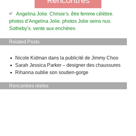
Angelina Jolie
,
Chrisie’s
,
être femme célèbre
,
photos d’Angelina Jolie
,
photos Jolie seins nus
,
Sotheby’s
,
vente aux enchères
Related Posts
Nicole Kidman dans la publicité de Jimmy Choo
Sarah Jessica Parker – designer des chaussures
Rihanna oublie son soutien-gorge
Rencontres réeles