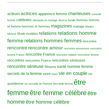
actrices
chanteuses
acteurs
apparence femme
conseils
célébrités
femmes
homme
femme
demande en mariage
divorce
famille
magazines
et femme
hommes et femmes
mariage
Marilyn
relations homme
relations
Mode
modèles
Monroe
femme
relations hommes femmes
rencontes
rencontre amour
rencontre
rencontre amoureuse
rencontre
rencontre France
femme France
rencontre relation
rencontrer femme
rencontres
rencontres sérieuses
rencontres France
rencontre sérieuse
santé homme femme
Rihanna
vie en couple
secrets de la femme
sexe
vie
stars
être
quotidienne
vie sexuelle de l’homme
être belle femme
femme
être femme célèbre
être
homme
être homme célèbre